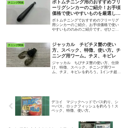
ボトムチニング用のおすすめフリ
チニング関係
ーリグシンカーのご紹介！お手頃
価格で使いやすいものを厳選しま
した。
ボトムチニングでおすすめのフリーリグ
用シンカーのご紹介。お手頃価格で使い
やすいもののみのご紹介です。ぜひご覧
ください。
ジャッカル チビチヌ蟹の使い
チニング関係
方、スペック、特徴、使い方。チ
ニング用ワーム。チヌ、キビレ
ジャッカル ちびチヌ蟹の使い方、仕掛
け、特徴、スペック、チニング用ワー
ム、チヌ、キビレを釣ろう。1インチ超コ
ンパクトワーム。
デコイ マジックヘッドでバス釣り、シ
ーバス、ロックフィッシュを釣ろう！ス
ペック、特徴、使い方。