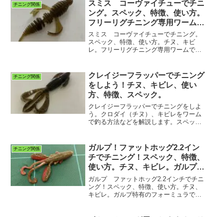
スミス コーヴァイチューでチニ
チニング関係
ング。スペック、特徴、使い方。
フリーリグチニング専用ワームで
チヌ、キビレ。
スミス コーヴァイチューでチニング。
スペック、特徴、使い方。チヌ、キビ
レ。フリーリグチニング専用ワームで
す。ぜひご覧ください。
クレイジーフラッパーでチニング
チニング関係
をしよう！チヌ、キビレ、使い
方、特徴、スペック。
クレイジーフラッパーでチニングをしよ
う。クロダイ（チヌ）、キビレをワーム
で釣る方法などを解説します。スペッ
ク、特徴、使い方、リグ（仕掛け）など
の詳細解説となります。
ガルプ！ファットホッグ2.2イン
チニング関係
チでチニング！スペック、特徴、
使い方。チヌ、キビレ。ガルプ特
有のフォーミュラで寄せて食わせ
ガルプ ファットホッグ2.2インチでチニ
る！
ング！スペック、特徴、使い方。チヌ、
キビレ。ガルプ特有のフォーミュラで寄
せて食わせる！ぜひご覧ください。