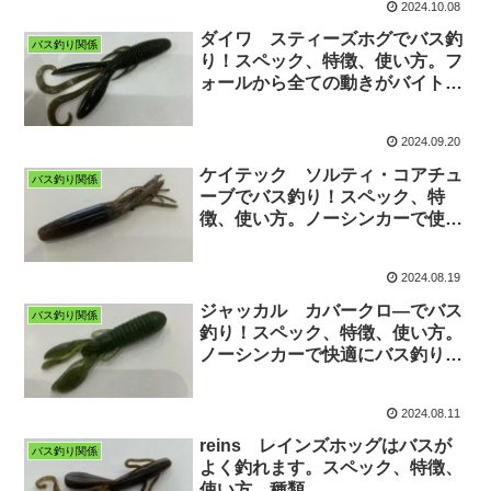
2024.10.08
ダイワ スティーズホグでバス釣
バス釣り関係
り！スペック、特徴、使い方。フ
ォールから全ての動きがバイトチ
ャンスになるワームです！
2024.09.20
ケイテック ソルティ・コアチュ
バス釣り関係
ーブでバス釣り！スペック、特
徴、使い方。ノーシンカーで使え
て良く釣れます。
2024.08.19
ジャッカル カバークロ―でバス
バス釣り関係
釣り！スペック、特徴、使い方。
ノーシンカーで快適にバス釣り出
来ます。
2024.08.11
reins レインズホッグはバスが
バス釣り関係
よく釣れます。スペック、特徴、
使い方、種類。