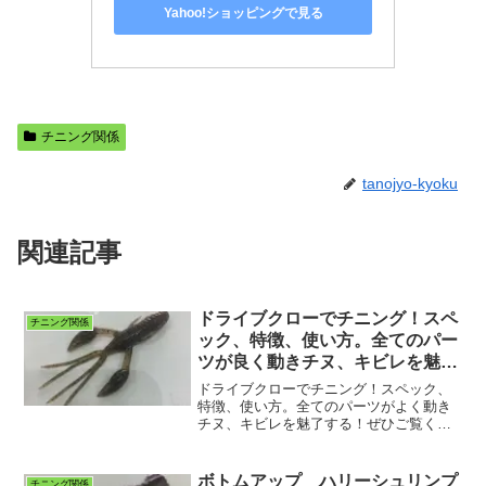
Yahoo!ショッピングで見る
チニング関係
tanojyo-kyoku
関連記事
ドライブクローでチニング！スペ
チニング関係
ック、特徴、使い方。全てのパー
ツが良く動きチヌ、キビレを魅了
する！
ドライブクローでチニング！スペック、
特徴、使い方。全てのパーツがよく動き
チヌ、キビレを魅了する！ぜひご覧くだ
さい。
ボトムアップ ハリーシュリンプ
チニング関係