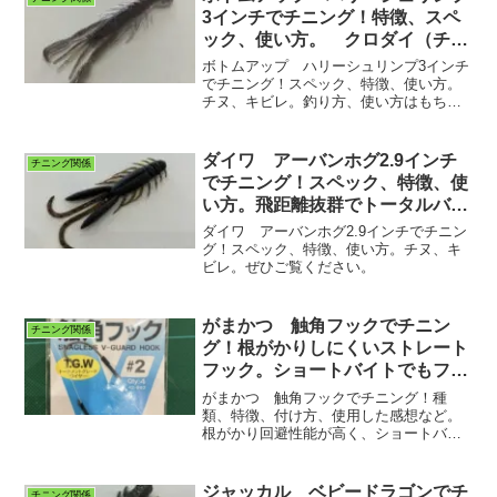
3インチでチニング！特徴、スペ
ック、使い方。 クロダイ（チ
ヌ）キビレ
ボトムアップ ハリーシュリンプ3インチ
でチニング！スペック、特徴、使い方。
チヌ、キビレ。釣り方、使い方はもちろ
ん、フックサイズやシンカーの内容まで
記載してます。
ダイワ アーバンホグ2.9インチ
チニング関係
でチニング！スペック、特徴、使
い方。飛距離抜群でトータルバラ
ンスに優れたワームです！
ダイワ アーバンホグ2.9インチでチニン
グ！スペック、特徴、使い方。チヌ、キ
ビレ。ぜひご覧ください。
がまかつ 触角フックでチニン
チニング関係
グ！根がかりしにくいストレート
フック。ショートバイトでもフッ
キングが決まる！特徴、種類な
がまかつ 触角フックでチニング！種
ど。チヌ、キビレ
類、特徴、付け方、使用した感想など。
根がかり回避性能が高く、ショートバイ
トを逃しません。ぜひご覧ください。
ジャッカル ベビードラゴンでチ
チニング関係