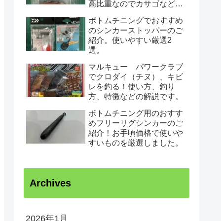
高比重なのでカサゴなど根
魚がノーシンカーで狙えて
ボトムチニングでおすすめ
根がかりしにくいです。
のシンカーストッパーのご
紹介。使いやすい厳選2
選。
マルキュー パワークラブ
でクロダイ（チヌ）、キビ
レを釣る！使い方、釣り
方、特徴などの解説です。
ボトムチニング用のおすす
めフリーリグシンカーのご
紹介！お手頃価格で使いや
すいものを厳選しました。
Archives
2026年1月