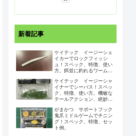
新着記事
ケイテック イージーシェ
イカーでロックフィッシ
ュ！スペック、特徴、使い
方。餌並に釣れるワームで
す！
ケイテック イージーシャ
イナーでシーバス！スペッ
ク、特徴、使い方。機敏な
テールアクション、絶妙な
ロールでシーバスにアピー
がまかつ サポートフック
ルする！
鬼爪ミドルゲームでチニン
グ！スペック、特徴、セッ
ト例。