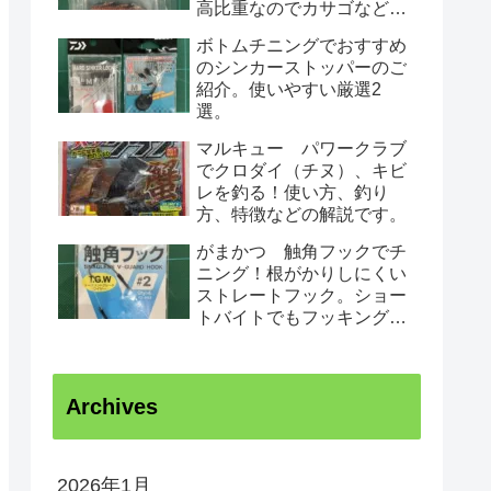
高比重なのでカサゴなど根
魚がノーシンカーで狙えて
ボトムチニングでおすすめ
根がかりしにくいです。
のシンカーストッパーのご
紹介。使いやすい厳選2
選。
マルキュー パワークラブ
でクロダイ（チヌ）、キビ
レを釣る！使い方、釣り
方、特徴などの解説です。
がまかつ 触角フックでチ
ニング！根がかりしにくい
ストレートフック。ショー
トバイトでもフッキングが
決まる！特徴、種類など。
チヌ、キビレ
Archives
2026年1月