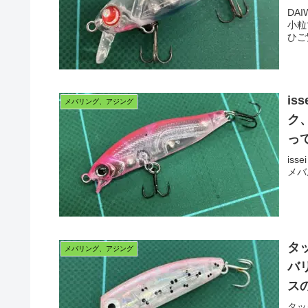
DA
小粒
ひご
i
メバリング、アジング
ク
っ
is
メバ
タ
メバリング、アジング
バ
ス
タッ