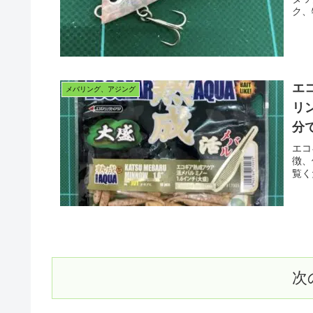
ク、
エ
メバリング、アジング
リ
分
エコ
徴、
覧く
次