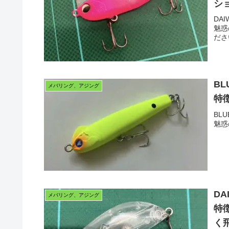
シ
DA
魅惑
ださ
B
メバリング、アジング
特
BL
魅惑
D
メバリング、アジング
特
く