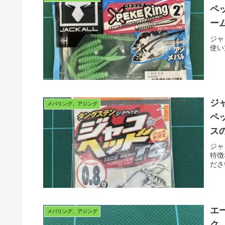
ペ
ー
ジャ
使い
ジ
メバリング、アジング
ペ
ス
ジャ
特徴
ださ
エ
メバリング、アジング
ク