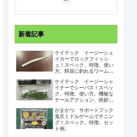
新着記事
ケイテック イージーシェ
イカーでロックフィッシ
ュ！スペック、特徴、使い
方。餌並に釣れるワームで
す！
ケイテック イージーシャ
イナーでシーバス！スペッ
ク、特徴、使い方。機敏な
テールアクション、絶妙な
ロールでシーバスにアピー
がまかつ サポートフック
ルする！
鬼爪ミドルゲームでチニン
グ！スペック、特徴、セッ
ト例。