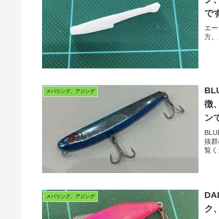
で
エー
方。
B
メバリング、アジング
徴
ン
BL
抜群
覧く
D
メバリング、アジング
ク