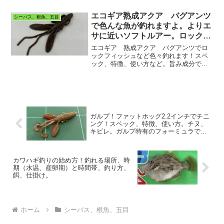
エコギア熟成アクア バグアンツ
シーバス、根魚、五目
で色んな魚が釣れますよ。よりエ
サに近いソフトルアー。ロックフ
ィッシュなどよく釣れます。
エコギア 熟成アクア バグアンツでロ
ックフィッシュなど色々釣れます！スペ
ック、特徴、使い方など。旨み成分で魚
を寄せるワームです。エサとルアーの融
合。ぜひご覧ください。
ガルプ！ファットホッグ2.2インチでチニ
ング！スペック、特徴、使い方。チヌ、
キビレ。ガルプ特有のフォーミュラで寄
せて食わせる！
カワハギ釣りの始め方！釣れる場所、時
期（水温、産卵期）と時間帯、釣り方、
餌、仕掛け。
ホーム
シーバス、根魚、五目