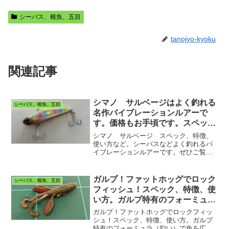
シーバス、根魚、五目
tanojyo-kyoku
関連記事
シマノ サルベージはよく釣れる
シーバス、根魚、五目
名作バイブレーションルアーで
す。価格もお手頃です。スペッ
ク、特徴、使い方。シーバスな
シマノ サルベージ スペック、特徴、
ど。
使い方など。シーバスなどよく釣れるバ
イブレーションルアーです。ぜひご覧く
ださい。
ガルプ！ファットホッグでロック
シーバス、根魚、五目
フィッシュ！スペック、特徴、使
い方。ガルプ特有のフォーミュラ
でロックフィッシュが簡単に釣れ
ガルプ！ファットホッグでロックフィッ
ます。
シュ！スペック、特徴、使い方。ガルプ
特有のフォーミュラ（匂い）で魚を広範