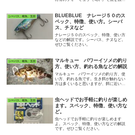
囲に寄せる効果があります。ぜひご覧く
ださい。
BLUEBLUE ナレージ５０のス
シーバス、根魚、五目
ペック、特徴、使い方。シーバ
ス、チヌなど
ナレージ５０のスペック、特徴、使い方
などの解説です。シーバス、チヌなど。
ぜひご覧ください。
マルキュー パワーイソメの釣り
シーバス、根魚、五目
方、使い方、釣れる魚などの解説
マルキュー パワーイソメの釣り方、使
い方、釣れる魚です。生き餌が触れない
方は多くいると思いますが、餌に近い人
工餌というものがあります。これがあれ
ばある程度快適に釣りができます。ぜひ
ご覧ください。
虫ヘッドでお手軽に釣りが楽しめ
シーバス、根魚、五目
ます。スペック、特徴、使い方な
ど。
虫ヘッドでお手軽に釣りが楽しめます
よ。スペック、特徴、使い方などの解説
です。ぜひご覧ください。