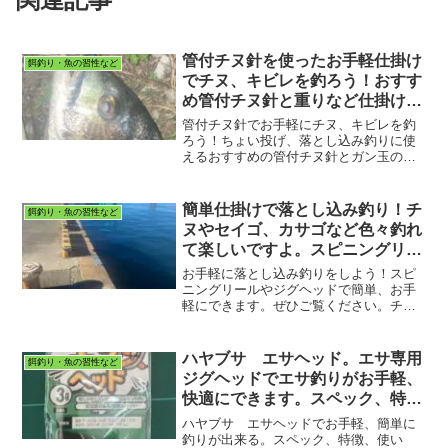
管付チヌ針を使ったお手軽仕掛け
餌釣り・魚の習性など
でチヌ、キビレを釣ろう！おすす
め管付チヌ針と重りなど仕掛けの
ご紹介。
管付チヌ針でお手軽にチヌ、キビレを釣
ろう！ちょい投げ、落とし込み釣りに使
えるおすすめの管付チヌ針とガン玉のご
紹介。ぜひご覧ください。
簡単仕掛けで落とし込み釣り！チ
餌釣り・魚の習性など
ヌやセイゴ、カサゴなど色々釣れ
て楽しいですよ。スピニングリー
ルとジグヘッドでお手軽な方法。
お手軽に落とし込み釣りをしよう！スピ
ニングリールやジグヘッドで簡単、お手
軽にできます。ぜひご覧ください。チ
ヌ、キビレ、カサゴ、セイゴなど
ハヤブサ エサヘッド。エサ専用
餌釣り・魚の習性など
ジグヘッドでエサ釣りがお手軽、
快適にできます。スペック、特
徴、使い方。
ハヤブサ エサヘッドでお手軽、簡単に
釣りが出来る。スペック、特徴、使い