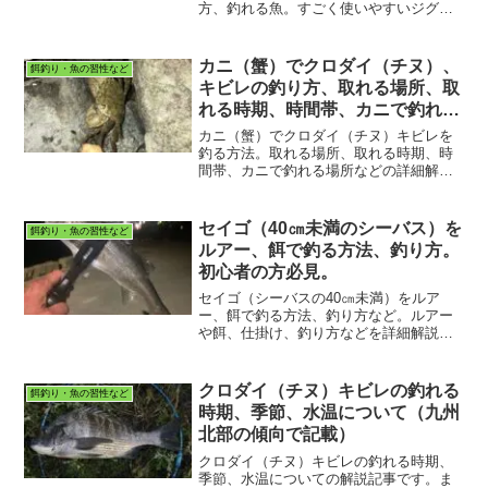
方、釣れる魚。すごく使いやすいジグヘ
ッドです。ぜひご覧ください。
カニ（蟹）でクロダイ（チヌ）、
餌釣り・魚の習性など
キビレの釣り方、取れる場所、取
れる時期、時間帯、カニで釣れる
場所。
カニ（蟹）でクロダイ（チヌ）キビレを
釣る方法。取れる場所、取れる時期、時
間帯、カニで釣れる場所などの詳細解説
です。ぜひご覧ください。
セイゴ（40㎝未満のシーバス）を
餌釣り・魚の習性など
ルアー、餌で釣る方法、釣り方。
初心者の方必見。
セイゴ（シーバスの40㎝未満）をルア
ー、餌で釣る方法、釣り方など。ルアー
や餌、仕掛け、釣り方などを詳細解説し
ております。
クロダイ（チヌ）キビレの釣れる
餌釣り・魚の習性など
時期、季節、水温について（九州
北部の傾向で記載）
クロダイ（チヌ）キビレの釣れる時期、
季節、水温についての解説記事です。ま