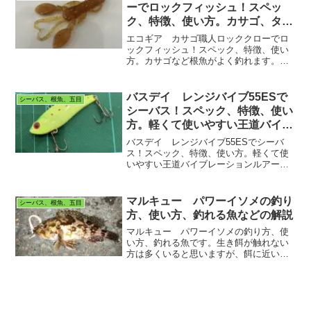
ーでロックフィッシュ！スペッ
ク、特徴、使い方。カサゴ、タケ
ノコメバル、その他根魚など。
エコギア カサゴ職人ロッククローでロ
ックフィッシュ！スペック、特徴、使い
方。カサゴなど根魚がよく釣れます。ぜ
ひご覧ください。
バスデイ レンジバイブ55ESで
シーバス、根魚、五目
シーバス！スペック、特徴、使い
方。軽くて使いやすい王道バイブ
レーションプラグです。
バスデイ レンジバイブ55ESでシーバ
ス！スペック、特徴、使い方。軽くて使
いやすい王道バイブレーションルアーで
す。任意のレンジに落として巻くだけで
釣れます。ぜひご覧ください。
マルキュー パワーイソメの釣り
シーバス、根魚、五目
方、使い方、釣れる魚などの解説
マルキュー パワーイソメの釣り方、使
い方、釣れる魚です。生き餌が触れない
方は多くいると思いますが、餌に近い人
工餌というものがあります。これがあれ
ばある程度快適に釣りができます。ぜひ
ご覧ください。