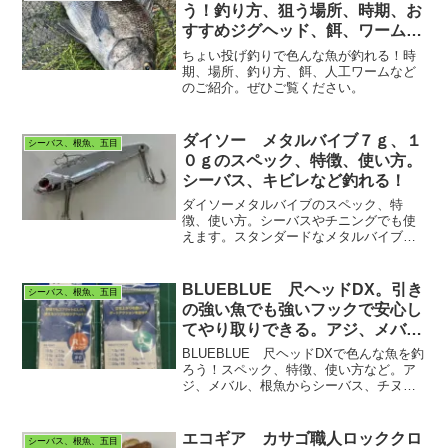
う！釣り方、狙う場所、時期、お
すすめジグヘッド、餌、ワームな
ど。
ちょい投げ釣りで色んな魚が釣れる！時
期、場所、釣り方、餌、人工ワームなど
のご紹介。ぜひご覧ください。
ダイソー メタルバイブ７ｇ、１
シーバス、根魚、五目
０ｇのスペック、特徴、使い方。
シーバス、キビレなど釣れる！
ダイソーメタルバイブのスペック、特
徴、使い方。シーバスやチニングでも使
えます。スタンダードなメタルバイブレ
ーションで使いやすいです。ぜひご覧く
ださい。
BLUEBLUE 尺ヘッドDX。引き
シーバス、根魚、五目
の強い魚でも強いフックで安心し
てやり取りできる。アジ、メバル
からチヌ、キビレ、シーバスまで
BLUEBLUE 尺ヘッドDXで色んな魚を釣
対応するジグヘッドです。
ろう！スペック、特徴、使い方など。ア
ジ、メバル、根魚からシーバス、チヌ、
キビレまで狙えるジグヘッドです。ぜひ
ご覧ください。
エコギア カサゴ職人ロッククロ
シーバス、根魚、五目