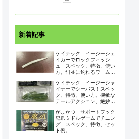
新着記事
ケイテック イージーシェ
イカーでロックフィッシ
ュ！スペック、特徴、使い
方。餌並に釣れるワームで
す！
ケイテック イージーシャ
イナーでシーバス！スペッ
ク、特徴、使い方。機敏な
テールアクション、絶妙な
ロールでシーバスにアピー
がまかつ サポートフック
ルする！
鬼爪ミドルゲームでチニン
グ！スペック、特徴、セッ
ト例。