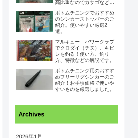
高比重なのでカサゴなど根
魚がノーシンカーで狙えて
ボトムチニングでおすすめ
根がかりしにくいです。
のシンカーストッパーのご
紹介。使いやすい厳選2
選。
マルキュー パワークラブ
でクロダイ（チヌ）、キビ
レを釣る！使い方、釣り
方、特徴などの解説です。
ボトムチニング用のおすす
めフリーリグシンカーのご
紹介！お手頃価格で使いや
すいものを厳選しました。
Archives
2026年1月