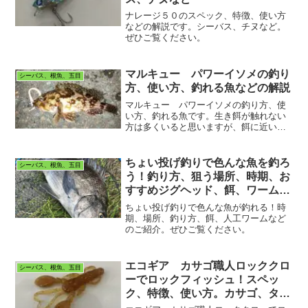
ナレージ５０のスペック、特徴、使い方
などの解説です。シーバス、チヌなど。
ぜひご覧ください。
マルキュー パワーイソメの釣り
シーバス、根魚、五目
方、使い方、釣れる魚などの解説
マルキュー パワーイソメの釣り方、使
い方、釣れる魚です。生き餌が触れない
方は多くいると思いますが、餌に近い人
工餌というものがあります。これがあれ
ばある程度快適に釣りができます。ぜひ
ご覧ください。
ちょい投げ釣りで色んな魚を釣ろ
シーバス、根魚、五目
う！釣り方、狙う場所、時期、お
すすめジグヘッド、餌、ワームな
ど。
ちょい投げ釣りで色んな魚が釣れる！時
期、場所、釣り方、餌、人工ワームなど
のご紹介。ぜひご覧ください。
エコギア カサゴ職人ロッククロ
シーバス、根魚、五目
ーでロックフィッシュ！スペッ
ク、特徴、使い方。カサゴ、タケ
ノコメバル、その他根魚など。