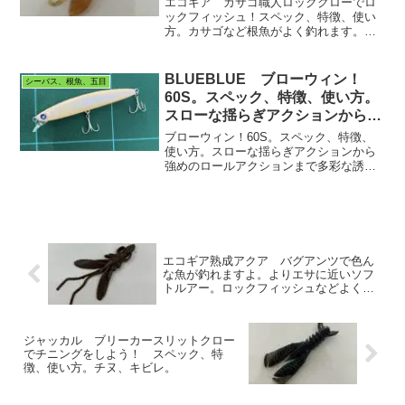
エコギア カサゴ職人ロッククローでロ
ックフィッシュ！スペック、特徴、使い
方。カサゴなど根魚がよく釣れます。ぜ
ひご覧ください。
BLUEBLUE ブローウィン！
シーバス、根魚、五目
60S。スペック、特徴、使い方。
スローな揺らぎアクションから強
めのロールアクションまで多彩な
ブローウィン！60S。スペック、特徴、
誘いが出来る！メバル、シーバ
使い方。スローな揺らぎアクションから
強めのロールアクションまで多彩な誘い
ス。
が出来る！メバル、シーバス。ぜひご覧
ください。
エコギア熟成アクア バグアンツで色ん
な魚が釣れますよ。よりエサに近いソフ
トルアー。ロックフィッシュなどよく釣
れます。
ジャッカル ブリーカースリットクロー
でチニングをしよう！ スペック、特
徴、使い方。チヌ、キビレ。