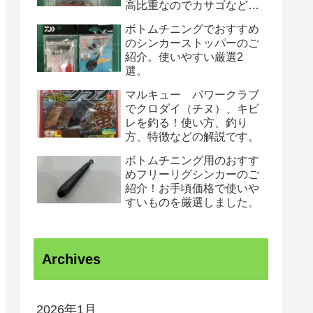
高比重なのでカサゴなど根
魚がノーシンカーで狙えて
ボトムチニングでおすすめ
根がかりしにくいです。
のシンカーストッパーのご
紹介。使いやすい厳選2
選。
マルキュー パワークラブ
でクロダイ（チヌ）、キビ
レを釣る！使い方、釣り
方、特徴などの解説です。
ボトムチニング用のおすす
めフリーリグシンカーのご
紹介！お手頃価格で使いや
すいものを厳選しました。
Archives
2026年1月