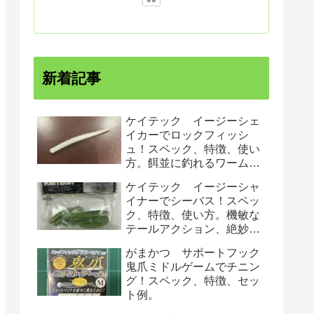
新着記事
ケイテック イージーシェ
イカーでロックフィッシ
ュ！スペック、特徴、使い
方。餌並に釣れるワームで
す！
ケイテック イージーシャ
イナーでシーバス！スペッ
ク、特徴、使い方。機敏な
テールアクション、絶妙な
ロールでシーバスにアピー
がまかつ サポートフック
ルする！
鬼爪ミドルゲームでチニン
グ！スペック、特徴、セッ
ト例。