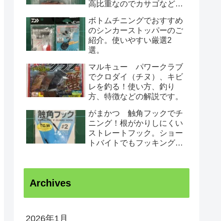
高比重なのでカサゴなど根
魚がノーシンカーで狙えて
ボトムチニングでおすすめ
根がかりしにくいです。
のシンカーストッパーのご
紹介。使いやすい厳選2
選。
マルキュー パワークラブ
でクロダイ（チヌ）、キビ
レを釣る！使い方、釣り
方、特徴などの解説です。
がまかつ 触角フックでチ
ニング！根がかりしにくい
ストレートフック。ショー
トバイトでもフッキングが
決まる！特徴、種類など。
チヌ、キビレ
Archives
2026年1月