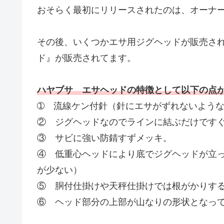
おそらく最初にリリースされたのは、オーナ
その後、いくつかエサ用ジグヘッドが販売さ
ド』が販売されてます。
ハヤブサ エサヘッドの特徴として以下の点
➀ 流線ケン付針（針にエサがずれないよう
② ジグヘッドなのでラインに結ぶだけです
③ サビに強い防錆すずメッキ。
④ 低重心ヘッドにより底でジグヘッドが立
が少ない）
⑤ 胴付仕掛けや天秤仕掛けでは根がかりす
⑥ ヘッド部分の上部が山なりの形状となっ