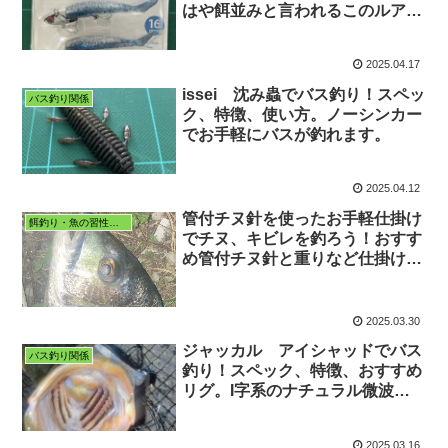
はや餌並みと言われるこのルアー
でシーバスをゲットしよう！
2025.04.17
issei 沈み蟲でバス釣り！スペッ
バス釣り関係
ク、特徴、使い方。ノーシンカー
でお手軽にバスが釣れます。
2025.04.12
管付チヌ針を使ったお手軽仕掛け
餌釣り・魚の習性など
でチヌ、キビレを釣ろう！おすす
め管付チヌ針と重りなど仕掛けの
ご紹介。
2025.03.30
ジャッカル アイシャッドでバス
バス釣り関係
釣り！スペック、特徴、おすすめ
リグ。I字系のナチュラル微波動
ワームでスレたバスでも釣れる！
2025.03.16