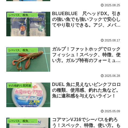
ど。チヌ、キビレ
2025.08.25
BLUEBLUE 尺ヘッドDX。引き
シーバス、根魚、五目
の強い魚でも強いフックで安心し
てやり取りできる。アジ、メバル
からチヌ、キビレ、シーバスまで
対応するジグヘッドです。
2025.08.17
ガルプ！ファットホッグでロック
シーバス、根魚、五目
フィッシュ！スペック、特徴、使
い方。ガルプ特有のフォーミュラ
でロックフィッシュが簡単に釣れ
ます。
2025.06.28
DUEL 魚に見えないピンクフロロ
その他釣り具関連
の種類、使用感、釣れた魚など。
魚に違和感を与えないライン！
2025.05.09
コアマンVJ16でシーバスを釣ろ
シーバス、根魚、五目
う！スペック、特徴、使い方。も