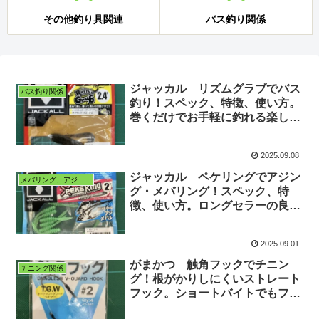
その他釣り具関連
バス釣り関係
ジャッカル リズムグラブでバス
バス釣り関係
釣り！スペック、特徴、使い方。
巻くだけでお手軽に釣れる楽しい
ワームです。
2025.09.08
ジャッカル ペケリングでアジン
メバリング、アジング
グ・メバリング！スペック、特
徴、使い方。ロングセラーの良く
釣れるワームです。
2025.09.01
がまかつ 触角フックでチニン
チニング関係
グ！根がかりしにくいストレート
フック。ショートバイトでもフッ
キングが決まる！特徴、種類な